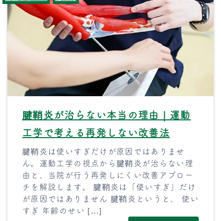
腱鞘炎が治らない本当の理由｜運動
工学で考える再発しない改善法
腱鞘炎は使いすぎだけが原因ではありませ
ん。運動工学の視点から腱鞘炎が治らない理
由と、当院が行う再発しにくい改善アプロー
チを解説します。 腱鞘炎は「使いすぎ」だけ
が原因ではありません 腱鞘炎というと、 使い
すぎ 年齢のせい […]