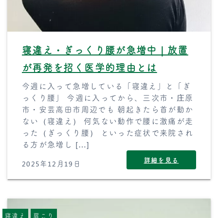
寝違え・ぎっくり腰が急増中｜放置
が再発を招く医学的理由とは
今週に入って急増している「寝違え」と「ぎ
っくり腰」 今週に入ってから、三次市・庄原
市・安芸高田市周辺でも 朝起きたら首が動か
ない（寝違え） 何気ない動作で腰に激痛が走
った（ぎっくり腰） といった症状で来院され
る方が急増し […]
詳細を見る
2025年12月19日
寝違え
肩こり