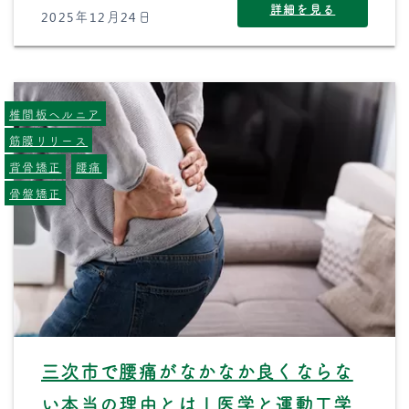
詳細を見る
2025年12月24日
椎間板ヘルニア
筋膜リリース
背骨矯正
腰痛
骨盤矯正
三次市で腰痛がなかなか良くならな
い本当の理由とは｜医学と運動工学