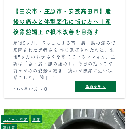
【三次市・庄原市・安芸高田市】産
後の痛みと体型変化に悩む方へ｜産
後骨盤矯正で根本改善を目指す
産後5ヶ月、抱っこによる首・肩・腰の痛みで
来院された患者さん 昨日来院されたのは、生
後5ヶ月のお子さんを育てているママさん。主
訴は「首・肩・腰の痛み」。毎日の抱っこや
前かがみの姿勢が続き、痛みが限界に近い状
態でした。 問 […]
詳細を見る
2025年12月17日
スポーツ障害
腰痛
野球肩