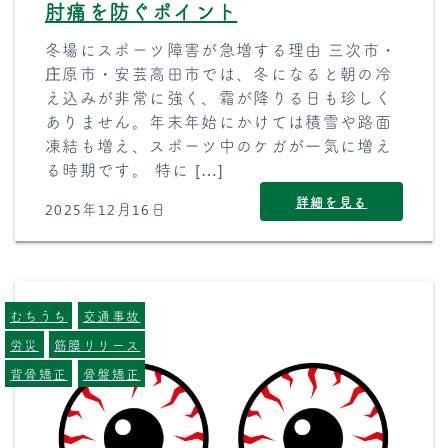
肘痛を防ぐポイント
冬場にスポーツ障害が急増する理由 三次市・
庄原市・安芸高田市では、冬になると朝の冷
え込みが非常に強く、霜が降りる日も珍しく
ありません。年末年始にかけては積雪や路面
凍結も増え、スポーツ中のケガが一気に増え
る時期です。 特に […]
詳細を見る
2025年12月16日
むちうち
交通事故
労災
筋膜リリース
背骨矯正
骨盤矯正