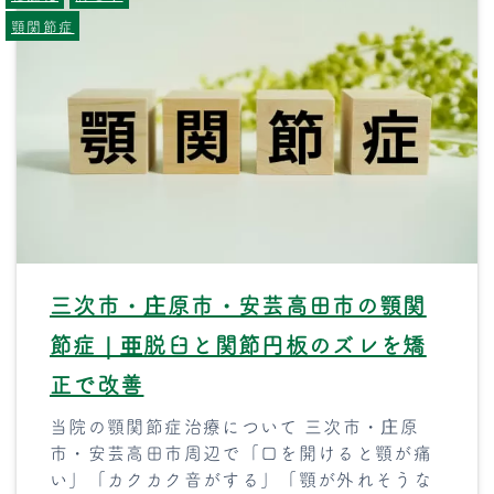
顎関節症
三次市・庄原市・安芸高田市の顎関
節症｜亜脱臼と関節円板のズレを矯
正で改善
当院の顎関節症治療について 三次市・庄原
市・安芸高田市周辺で「口を開けると顎が痛
い」「カクカク音がする」「顎が外れそうな