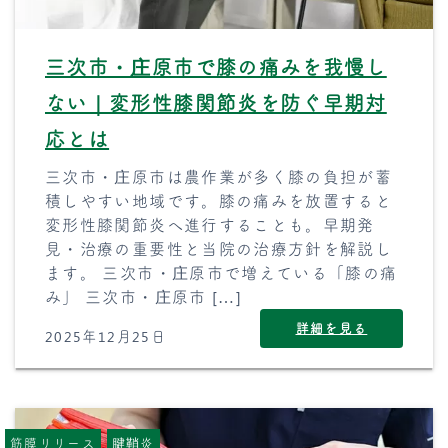
三次市・庄原市で膝の痛みを我慢し
ない｜変形性膝関節炎を防ぐ早期対
応とは
三次市・庄原市は農作業が多く膝の負担が蓄
積しやすい地域です。膝の痛みを放置すると
変形性膝関節炎へ進行することも。早期発
見・治療の重要性と当院の治療方針を解説し
ます。 三次市・庄原市で増えている「膝の痛
み」 三次市・庄原市 […]
詳細を見る
2025年12月25日
筋膜リリース
腱鞘炎