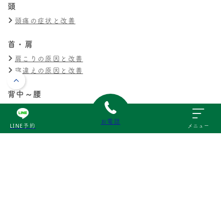
頭
頭痛の症状と改善
首・肩
肩こりの原因と改善
寝違えの原因と改善
背中～腰
猫背の原因と改善
腰痛の原因と改善
お電話
LINE予約
メニュー
ぎっくり腰の原因と改善
膝・足
膝の痛みの原因と改善
交通事故
交通事故による痛みの原因と改善