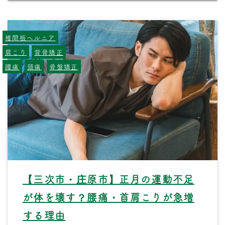
椎間板ヘルニア
肩こり
背骨矯正
腰痛
頭痛
骨盤矯正
【三次市・庄原市】正月の運動不足
が体を壊す？腰痛・首肩こりが急増
する理由