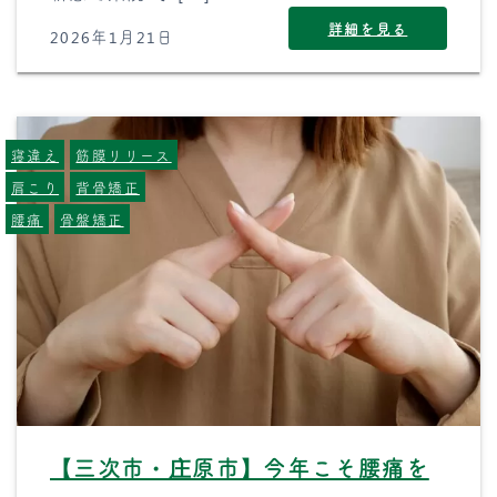
詳細を見る
2026年1月21日
寝違え
筋膜リリース
肩こり
背骨矯正
腰痛
骨盤矯正
【三次市・庄原市】今年こそ腰痛を