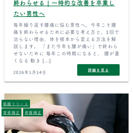
終わらせる｜一時的な改善を卒業し
たい男性へ
毎年繰り返す腰痛に悩む男性へ。今年こそ腰
痛を終わらせるために必要な考え方と、1回で
治らない理由、体を根本から変える方法を解
説します。 「また今年も腰が痛い」で終わら
せないために 毎年この時期になると、 腰が重
くなる 動き […]
詳細を見る
2026年1月14日
筋膜リリース
背骨矯正
骨盤矯正