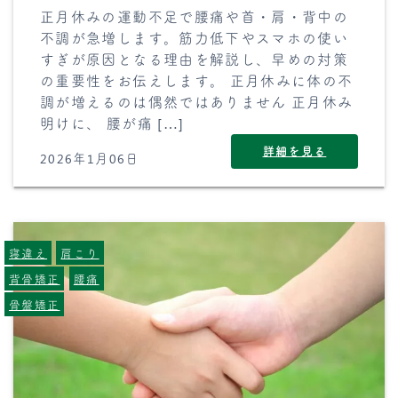
正月休みの運動不足で腰痛や首・肩・背中の
不調が急増します。筋力低下やスマホの使い
すぎが原因となる理由を解説し、早めの対策
の重要性をお伝えします。 正月休みに体の不
調が増えるのは偶然ではありません 正月休み
明けに、 腰が痛 […]
詳細を見る
2026年1月06日
寝違え
肩こり
背骨矯正
腰痛
骨盤矯正