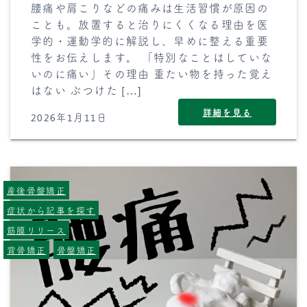
腰痛や肩こりなどの痛みは生活習慣が原因の
ことも。放置すると治りにくくなる理由を医
学的・運動学的に解説し、早めに整える重要
性をお伝えします。 「特別なことはしていな
いのに痛い」その理由 重たい物を持った覚え
はない ぶつけた […]
詳細を見る
2026年1月11日
産後骨盤矯正
症状から記事を探す
筋膜リリース
背骨矯正
骨盤矯正