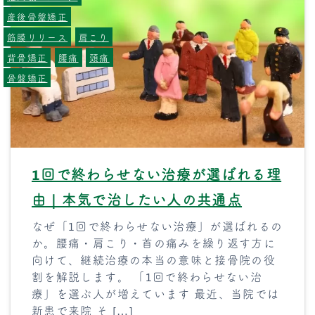
産後骨盤矯正
筋膜リリース
肩こり
背骨矯正
腰痛
頭痛
骨盤矯正
1回で終わらせない治療が選ばれる理
由｜本気で治したい人の共通点
なぜ「1回で終わらせない治療」が選ばれるの
か。腰痛・肩こり・首の痛みを繰り返す方に
向けて、継続治療の本当の意味と接骨院の役
割を解説します。 「1回で終わらせない治
療」を選ぶ人が増えています 最近、当院では
新患で来院 そ […]