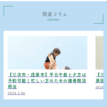
関連コラム
Column
【三次市・庄原市】平日午前と夕方は
【三
予約可能｜忙しい方のための接骨院活
原因
用法
2026.
2026.2.06