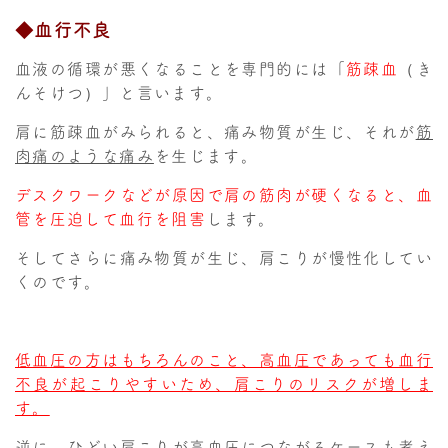
◆血行不良
血液の循環が悪くなることを専門的には「
筋疎血
（き
んそけつ）」と言います。
肩に筋疎血がみられると、痛み物質が生じ、それが
筋
肉痛のような痛み
を生じます。
デスクワークなどが原因で肩の筋肉が硬くなると、血
管を圧迫して血行を阻害
します。
そしてさらに痛み物質が生じ、肩こりが慢性化してい
くのです。
低血圧の方はもちろんのこと、高血圧であっても血行
不良が起こりやすいため、肩こりのリスクが増しま
す。
逆に、ひどい肩こりが高血圧につながるケースも考え