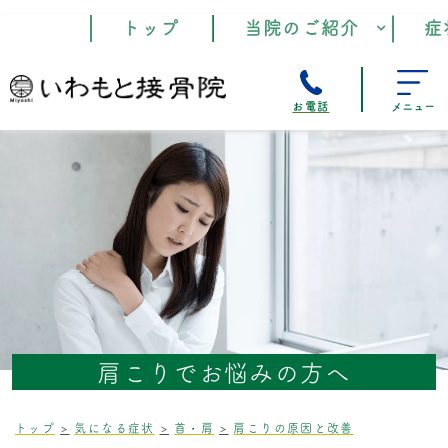
トップ
当院のご紹介
症
お電話
メニュー
肩こりでお悩みの方へ
トップ
気になる症状
首・肩
肩こりの原因と改善