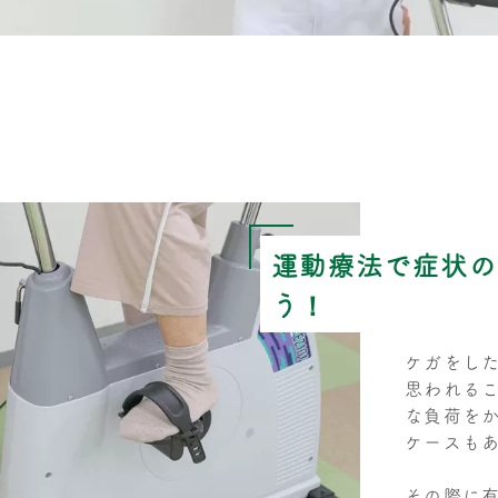
運動療法で症状の
う！
ケガをし
思われる
な負荷を
ケースも
その際に