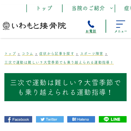
トップ
当院のご紹介
症
お電話
メニュー
トップ
コラム
症状から記事を探す
スポーツ障害
三次で運動は難しい？大雪季節でも乗り越えられる運動指導！
三次で運動は難しい？大雪季節で
も乗り越えられる運動指導！