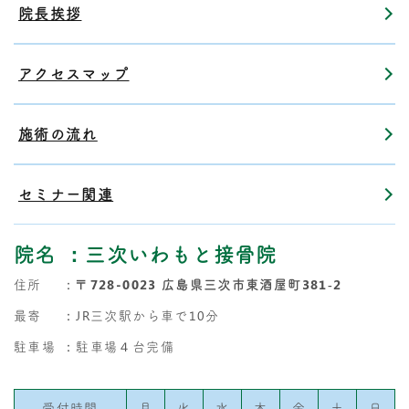
院長挨拶
アクセスマップ
施術の流れ
セミナー関連
院名
：三次いわもと接骨院
住所
：
〒728-0023 広島県三次市東酒屋町381‐2
最寄
：JR三次駅から車で10分
駐車場
：駐車場４台完備
受付時間
月
火
水
木
金
土
日