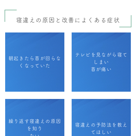
寝違えの原因と改善によくある症状
テレビを見ながら寝て
朝起きたら首が回らな
しまい
くなっていた
首が痛い
繰り返す寝違えの原因
寝違えの予防法を教え
を知り
てほしい
たい