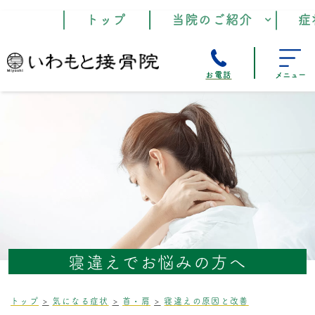
トップ
当院のご紹介
症
お電話
メニュー
寝違えでお悩みの方へ
トップ
気になる症状
首・肩
寝違えの原因と改善