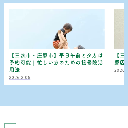
【三次市・庄原市】平日午前と夕方は
【三
予約可能｜忙しい方のための接骨院活
原因
用法
2026.
2026.2.06