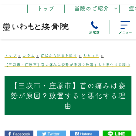
トップ
当院のご紹介
症
お電話
メニュー
トップ
コラム
症状から記事を探す
むちうち
【三次市・庄原市】首の痛みは姿勢が原因？放置すると悪化する理由
【三次市・庄原市】首の痛みは姿
勢が原因？放置すると悪化する理
由