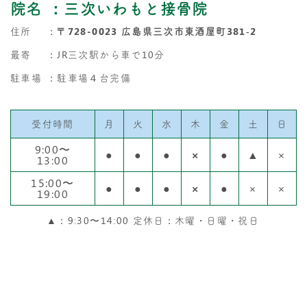
院名
：三次いわもと接骨院
住所
：
〒728-0023 広島県三次市東酒屋町381‐2
最寄
：JR三次駅から車で10分
駐車場
：駐車場４台完備
受付時間
月
火
水
木
金
土
日
9:00〜
●
●
●
×
●
▲
×
13:00
15:00〜
●
●
●
×
●
×
×
19:00
▲：9:30〜14:00 定休日：木曜・日曜・祝日