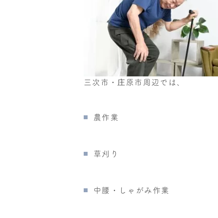
三次市・庄原市周辺では、
農作業
草刈り
中腰・しゃがみ作業