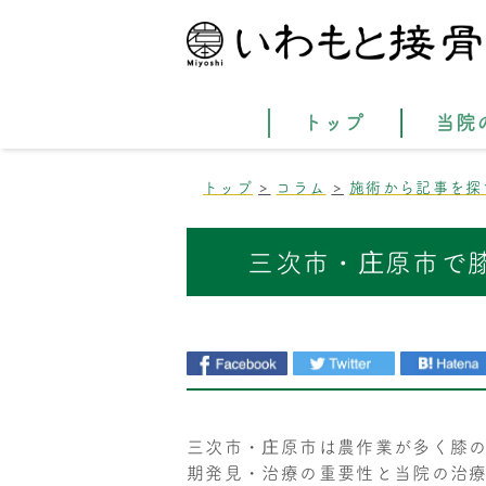
トップ
当院
トップ
コラム
施術から記事を探
三次市・庄原市で
三次市・庄原市は農作業が多く膝
期発見・治療の重要性と当院の治