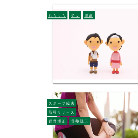
むちうち
労災
腰痛
スポーツ障害
筋膜リリース
背骨矯正
骨盤矯正