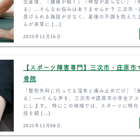
出産後、「腰痛が続く」「体型が戻らない」「
る」…そんなお悩みはありませんか？ 三次市
受けられる施設が少なく、産後の不調を抱えた
んが非常に […]
2025年11月16日
【スポーツ障害専門】三次市・庄原市
骨院
「整形外科に行っても湿布と痛み止めだけ」「
る」──そんな声を、三次市や庄原市の学生ア
にします。 特にこの地域では、スポーツに特
技を続 […]
2025年11月08日