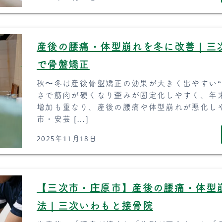
産後の腰痛・体型崩れを冬に改善｜三
で骨盤矯正
秋〜冬は産後骨盤矯正の効果が大きく出やすい“
さで筋肉が硬くなり歪みが固定化しやすく、年
増加も重なり、産後の腰痛や体型崩れが悪化し
市・安芸 […]
2025年11月18日
【三次市・庄原市】産後の腰痛・体型
法｜三次いわもと接骨院