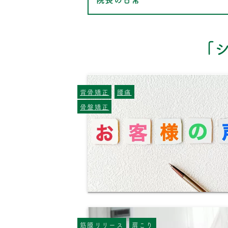
「
背骨矯正
腰痛
骨盤矯正
筋膜リリース
肩こり