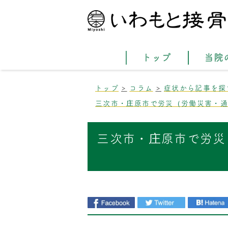
トップ
当院
トップ
コラム
症状から記事を探
三次市・庄原市で労災（労働災害・
三次市・庄原市で労災