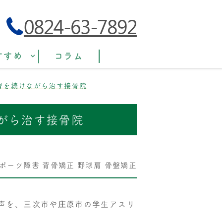
0824-63-7892
すすめ
コラム
習を続けながら治す接骨院
がら治す接骨院
ポーツ障害
背骨矯正
野球肩
骨盤矯正
声を、三次市や庄原市の学生アスリ