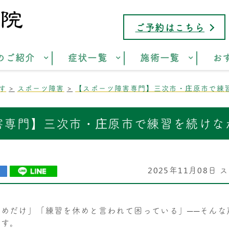
ご予約はこちら
のご紹介
症状一覧
施術一覧
お
す
スポーツ障害
【スポーツ障害専門】三次市・庄原市で練
害専門】三次市・庄原市で練習を続けな
2025年11月08日
ス
めだけ」「練習を休めと言われて困っている」──そんな
ます。