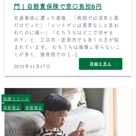
門｜自賠責保険で窓口負担0円
交通事故に遭った直後、「病院では湿布と薬
だけだった」「レントゲンは異常なしと言わ
れたのに痛い」「むちうちはどこで治せる
の？」と、三次市・庄原市でも多くの方が悩
まれています。 むちうちは画像に写らないこ
とが多く、接骨院での […]
詳細を見る
2025年11月17日
筋膜リリース
背骨矯正
骨盤矯正