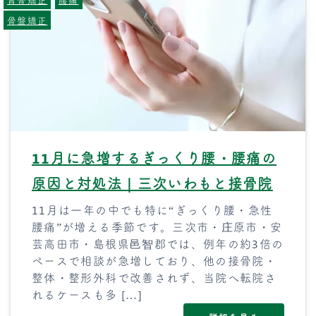
骨盤矯正
11月に急増するぎっくり腰・腰痛の
原因と対処法｜三次いわもと接骨院
11月は一年の中でも特に“ぎっくり腰・急性
腰痛”が増える季節です。三次市・庄原市・安
芸高田市・島根県邑智郡では、例年の約3倍の
ペースで相談が急増しており、他の接骨院・
整体・整形外科で改善されず、当院へ転院さ
れるケースも多 […]