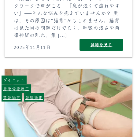
クワークで肩がこる」「息が浅くて疲れやす
い」──そんな悩みを抱えていませんか？ 実
は、その原因は“猫背”かもしれません。猫背
は見た目の問題だけでなく、呼吸の浅さや自
律神経の乱れ、集 […]
詳細を見る
2025年11月11日
ダイエット
産後骨盤矯正
背骨矯正
骨盤矯正