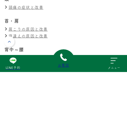
頭痛の症状と改善
首・肩
肩こりの原因と改善
寝違えの原因と改善
背中～腰
猫背の原因と改善
腰痛の原因と改善
お電話
LINE予約
メニュー
ぎっくり腰の原因と改善
膝・足
膝の痛みの原因と改善
交通事故
交通事故による痛みの原因と改善