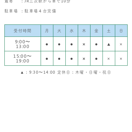
最寄
：JR三次駅から車で10分
駐車場
：駐車場４台完備
受付時間
月
火
水
木
金
土
日
9:00〜
●
●
●
×
●
▲
×
13:00
15:00〜
●
●
●
×
●
×
×
19:00
▲：9:30〜14:00 定休日：木曜・日曜・祝日