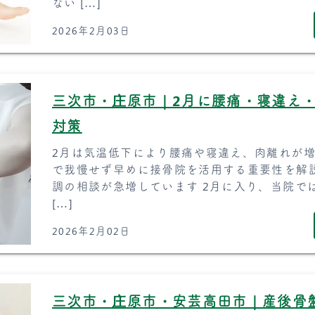
ない […]
2026年2月03日
三次市・庄原市｜2月に腰痛・寝違え
対策
2月は気温低下により腰痛や寝違え、肉離れが
で我慢せず早めに接骨院を活用する重要性を解説
調の相談が急増しています 2月に入り、当院では
[…]
2026年2月02日
三次市・庄原市・安芸高田市｜産後骨