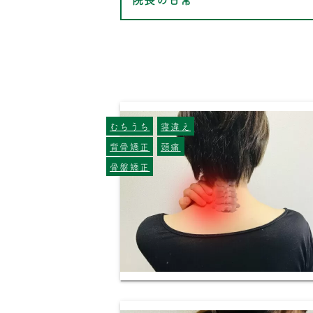
むちうち
寝違え
背骨矯正
頭痛
骨盤矯正