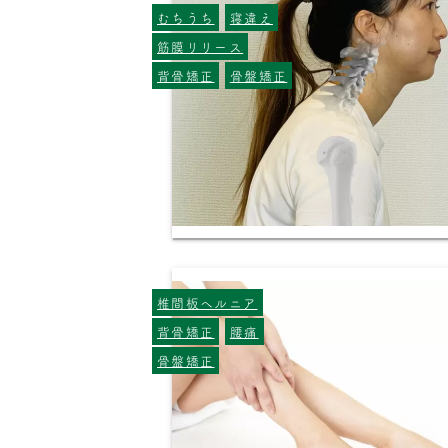
むちうち
寝違え
筋膜リリース
背骨矯正
骨盤矯正
椎間板ヘルニア
背骨矯正
腰痛
骨盤矯正