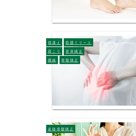
寝違え
筋膜リリース
肩こり
背骨矯正
腰痛
骨盤矯正
産後骨盤矯正