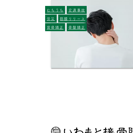
むちうち
交通事故
労災
筋膜リリース
背骨矯正
骨盤矯正