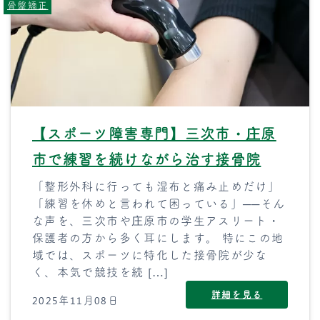
骨盤矯正
【スポーツ障害専門】三次市・庄原
市で練習を続けながら治す接骨院
「整形外科に行っても湿布と痛み止めだけ」
「練習を休めと言われて困っている」──そん
な声を、三次市や庄原市の学生アスリート・
保護者の方から多く耳にします。 特にこの地
域では、スポーツに特化した接骨院が少な
く、本気で競技を続 […]
詳細を見る
2025年11月08日