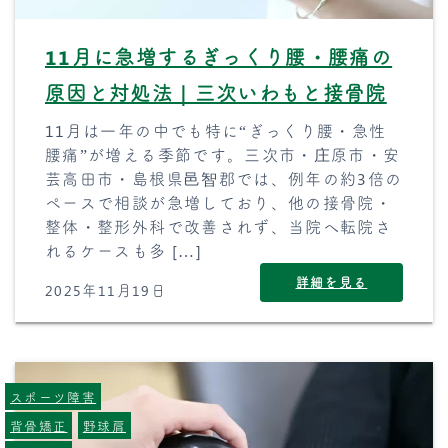
11月に急増するぎっくり腰・腰痛の
原因と対処法｜三次いわもと接骨院
11月は一年の中でも特に“ぎっくり腰・急性
腰痛”が増える季節です。三次市・庄原市・安
芸高田市・島根県邑智郡では、例年の約3倍の
ペースで相談が急増しており、他の接骨院・
整体・整形外科で改善されず、当院へ転院さ
れるケースも多 […]
詳細を見る
2025年11月19日
スポーツ障害
背骨矯正
野球肩