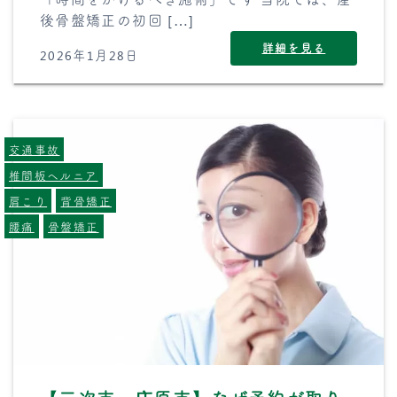
後骨盤矯正の初回 […]
詳細を見る
2026年1月28日
交通事故
椎間板ヘルニア
肩こり
背骨矯正
腰痛
骨盤矯正