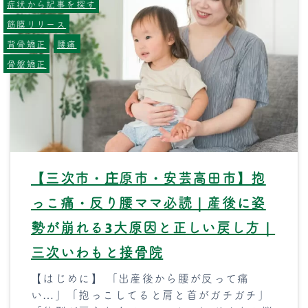
症状から記事を探す
筋膜リリース
背骨矯正
腰痛
骨盤矯正
【三次市・庄原市・安芸高田市】抱
っこ痛・反り腰ママ必読｜産後に姿
勢が崩れる3大原因と正しい戻し方｜
三次いわもと接骨院
【はじめに】 「出産後から腰が反って痛
い…」「抱っこしてると肩と首がガチガチ」