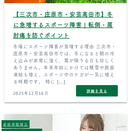
【三次市・庄原市・安芸高田市】冬
に急増するスポーツ障害｜転倒・肩
肘痛を防ぐポイント
冬場にスポーツ障害が急増する理由 三次市・
庄原市・安芸高田市では、冬になると朝の冷
え込みが非常に強く、霜が降りる日も珍しく
ありません。年末年始にかけては積雪や路面
凍結も増え、スポーツ中のケガが一気に増え
る時期です。 特に […]
詳細を見る
2025年12月16日
産後骨盤矯正