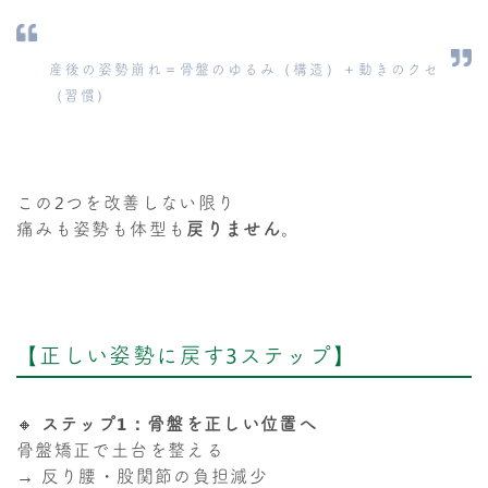
産後の姿勢崩れ＝骨盤のゆるみ（構造）＋動きのクセ
（習慣）
この2つを改善しない限り
痛みも姿勢も体型も
戻りません
。
【正しい姿勢に戻す3ステップ】
🔸
ステップ1：骨盤を正しい位置へ
骨盤矯正で土台を整える
→ 反り腰・股関節の負担減少