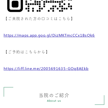
【ご来院された方の口コミはこちら】
https://maps.app.goo.gl/DizMKTmcCCx1BsQk6
【ご予約はこちらから】
https://liff.line.me/2005691635-GOq8AEkb
当院のご紹介
About us