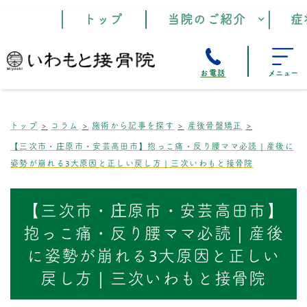
トップ
当院のご紹介
症
お電話
メニュー
トップ
コラム
施術から記事を探す
産後骨盤矯正
【三次市・庄原市・安芸高田市】抱っこ痛・反り腰ママ必読｜産後に
姿勢が崩れる3大原因と正しい戻し方｜三次いわもと接骨院
【三次市・庄原市・安芸高田市】
抱っこ痛・反り腰ママ必読｜産後
に姿勢が崩れる3大原因と正しい
戻し方｜三次いわもと接骨院