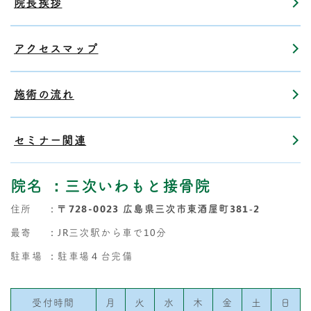
院長挨拶
アクセスマップ
施術の流れ
セミナー関連
院名
：三次いわもと接骨院
住所
：
〒728-0023 広島県三次市東酒屋町381‐2
最寄
：JR三次駅から車で10分
駐車場
：駐車場４台完備
受付時間
月
火
水
木
金
土
日