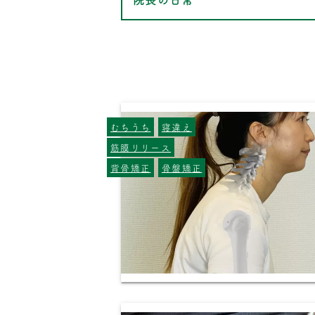
むちうち
寝違え
筋膜リリース
背骨矯正
骨盤矯正