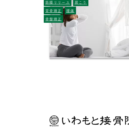
筋膜リリース
肩こり
背骨矯正
腰痛
骨盤矯正