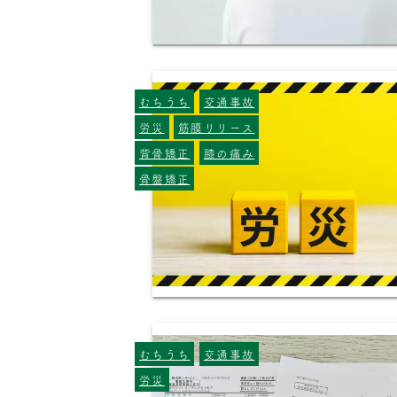
むちうち
交通事故
労災
筋膜リリース
背骨矯正
膝の痛み
骨盤矯正
むちうち
交通事故
労災