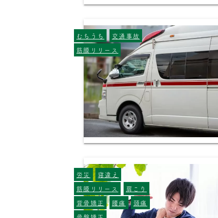
むちうち
交通事故
筋膜リリース
労災
寝違え
筋膜リリース
肩こり
背骨矯正
腰痛
頭痛
骨盤矯正