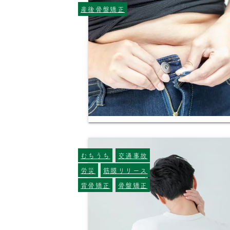
産後骨盤矯正
むちうち
交通事故
労災
筋膜リリース
背骨矯正
骨盤矯正