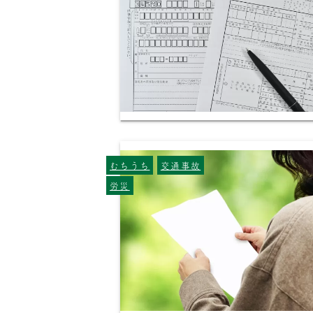
むちうち
交通事故
労災