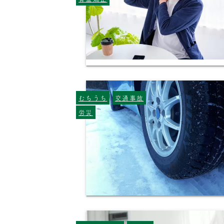
むちうち
交通事故
労災