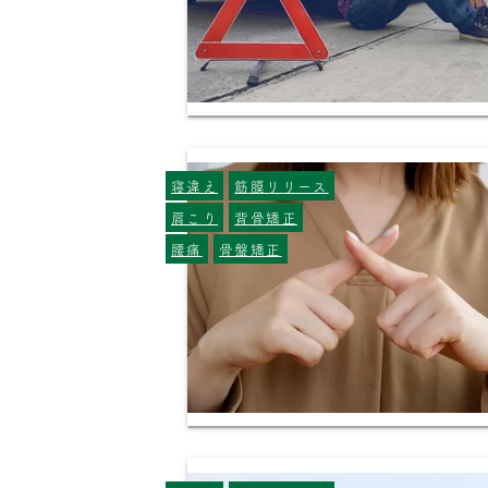
寝違え
筋膜リリース
肩こり
背骨矯正
腰痛
骨盤矯正