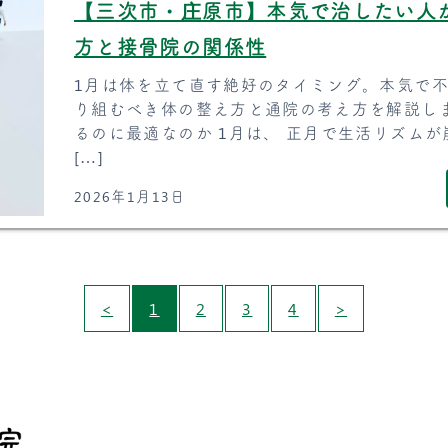
【三次市・庄原市】本気で治したい人
方と接骨院の関係性
1月は体を立て直す絶好のタイミング。本気で
り組むべき体の整え方と通院の考え方を解説しま
るのに最適なのか 1月は、 正月で生活リズムが
[…]
2026年1月13日
<
1
2
3
4
>