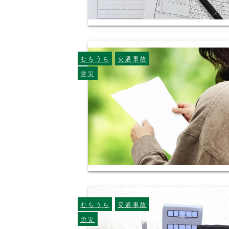
むちうち
交通事故
労災
むちうち
交通事故
労災