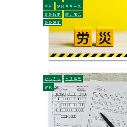
労災
筋膜リリース
背骨矯正
膝の痛み
骨盤矯正
むちうち
交通事故
労災