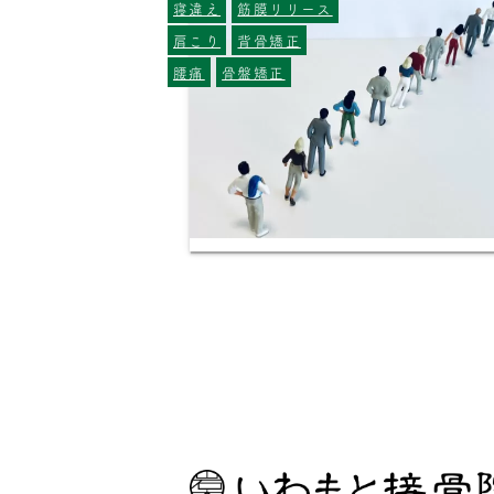
寝違え
筋膜リリース
肩こり
背骨矯正
腰痛
骨盤矯正