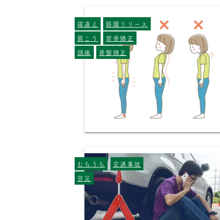
寝違え
筋膜リリース
肩こり
背骨矯正
頭痛
骨盤矯正
むちうち
交通事故
労災