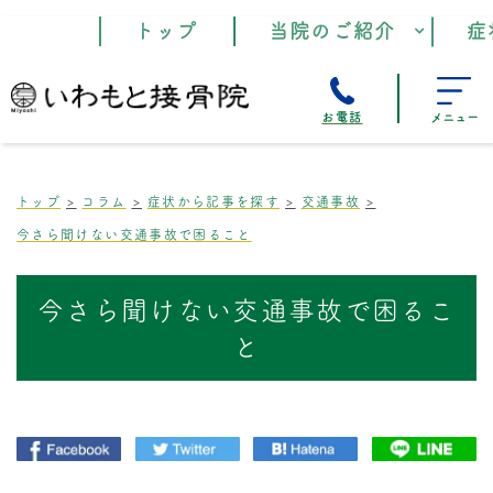
トップ
当院のご紹介
症
お電話
メニュー
トップ
コラム
症状から記事を探す
交通事故
今さら聞けない交通事故で困ること
今さら聞けない交通事故で困るこ
と