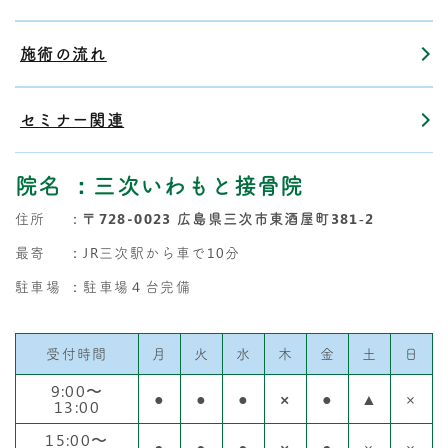
施術の流れ
セミナー関連
院名
：三次いわもと接骨院
住所
：
〒728-0023 広島県三次市東酒屋町381‐2
最寄
：JR三次駅から車で10分
駐車場
：駐車場４台完備
受付時間
月
火
水
木
金
土
日
9:00〜
●
●
●
×
●
▲
×
13:00
15:00〜
●
●
●
×
●
×
×