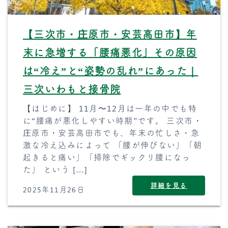
【三次市・庄原市・安芸高田市】年
末に急増する「腰痛悪化」その原因
は“冷え”と“姿勢の乱れ”にあった｜
三次いわもと接骨院
【はじめに】 11月〜12月は一年の中でも特
に“腰痛が悪化しやすい時期”です。 三次市・
庄原市・安芸高田市でも、年末の忙しさ・急
激な冷え込みによって 「腰が伸びない」「朝
起きると痛い」「掃除でギックリ腰になっ
た」 という […]
詳細を見る
2025年11月26日