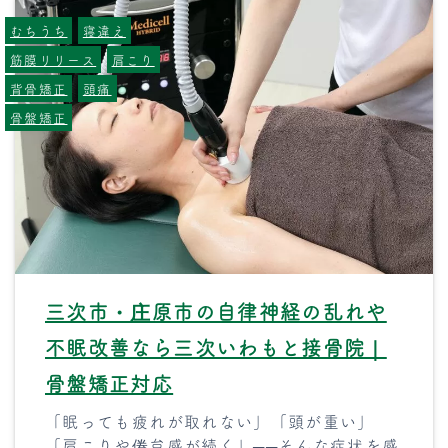
むちうち
寝違え
筋膜リリース
肩こり
背骨矯正
頭痛
骨盤矯正
三次市・庄原市の自律神経の乱れや
不眠改善なら三次いわもと接骨院｜
骨盤矯正対応
「眠っても疲れが取れない」「頭が重い」
「肩こりや倦怠感が続く」──そんな症状を感