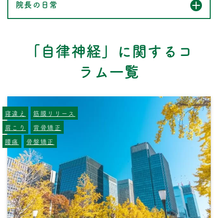
院長の日常
「自律神経」に関するコ
ラム一覧
寝違え
筋膜リリース
肩こり
背骨矯正
腰痛
骨盤矯正