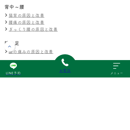
背中～腰
猫背の原因と改善
腰痛の原因と改善
ぎっくり腰の原因と改善
膝・足
膝の痛みの原因と改善
交通事故
お電話
LINE予約
メニュー
交通事故による痛みの原因と改善
その他
スポーツ障害の原因と改善
産後の不調の原因と改善
© 三次いわもと接骨院