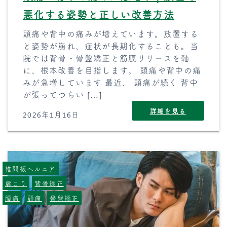
悪化する姿勢と正しい改善方法
頭痛や背中の痛みが増えています。放置する
と姿勢が崩れ、症状が長期化することも。当
院では背骨・骨盤矯正と筋膜リリースを軸
に、根本改善を目指します。 頭痛や背中の痛
みが急増しています 最近、 頭痛が続く 背中
が張ってつらい […]
詳細を見る
2026年1月16日
椎間板ヘルニア
肩こり
背骨矯正
腰痛
頭痛
骨盤矯正