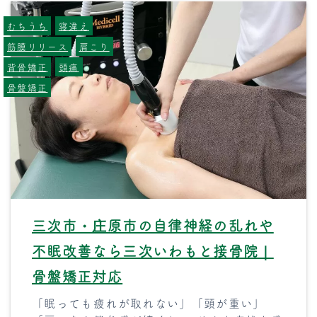
むちうち
寝違え
筋膜リリース
肩こり
背骨矯正
頭痛
骨盤矯正
三次市・庄原市の自律神経の乱れや
不眠改善なら三次いわもと接骨院｜
骨盤矯正対応
「眠っても疲れが取れない」「頭が重い」