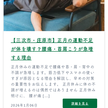
【三次市・庄原市】正月の運動不足
が体を壊す？腰痛・首肩こりが急増
する理由
正月休みの運動不足で腰痛や首・肩・背中の
不調が急増します。筋力低下やスマホの使い
すぎが原因となる理由を解説し、早めの対策
の重要性をお伝えします。 正月休みに体の不
調が増えるのは偶然ではありません 正月休み
明けに、 腰が痛 […]
詳細を見る
2026年1月06日