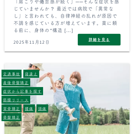
「肩こりや倦怠感が続く」──そんな症状を感
じていませんか？ 最近では病院で「異常な
し」と言われても、自律神経の乱れが原因で
不調を感じている方が増えています。薬に頼
る前に、身体の“構造 […]
詳細を見る
2025年11月12日
交通事故
寝違え
産後骨盤矯正
症状から記事を探す
筋膜リリース
背骨矯正
腰痛
頭痛
骨盤矯正