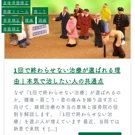
産後骨盤矯正
筋膜リリース
肩こり
背骨矯正
腰痛
頭痛
骨盤矯正
1回で終わらせない治療が選ばれる理
由｜本気で治したい人の共通点
なぜ「1回で終わらせない治療」が選ばれるの
か。腰痛・肩こり・首の痛みを繰り返す方に
向けて、継続治療の本当の意味と接骨院の役
割を解説します。 「1回で終わらせない治
療」を選ぶ人が増えています 最近、当院では
新患で来院 そ […]