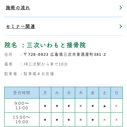
施術の流れ
セミナー関連
院名
：三次いわもと接骨院
住所
：
〒728-0023 広島県三次市東酒屋町381‐2
最寄
：JR三次駅から車で10分
駐車場
：駐車場４台完備
受付時間
月
火
水
木
金
土
日
9:00〜
●
●
●
×
●
▲
×
13:00
15:00〜
●
●
●
×
●
×
×
19:00