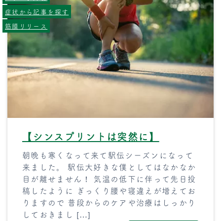
症状から記事を探す
筋膜リリース
【シンスプリントは突然に】
朝晩も寒くなって来て駅伝シーズンになって
来ました。 駅伝大好きな僕としてはなかなか
目が離せません！ 気温の低下に伴って先日投
稿したように ぎっくり腰や寝違えが増えてお
りますので 普段からのケアや治療はしっかり
しておきまし […]