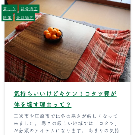
肩こり
背骨矯正
腰痛
骨盤矯正
気持ちいいけどキケン！コタツ寝が
体を壊す理由って？
三次市や庄原市では冬の寒さが厳しくなって
来ました。 寒さの厳しい地域では「コタツ」
が必須のアイテムになります。 あまりの気持