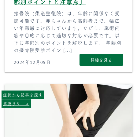
齢別ポイントと注意点」
接骨院（柔道整復院）は、年齢に関係なく受
診可能です。赤ちゃんから高齢者まで、幅広
い年齢層に対応しています。ただし、施術内
容や目的に応じて適切な対応が必要です。以
下に年齢別のポイントを解説します。 年齢別
の接骨院受診ポイン […]
詳細を見る
2024年12月09日
症状から記事を探す
筋膜リリース