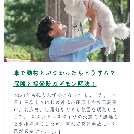
車で動物とぶつかったらどうする？
保険と接骨院のギモン解決！
2024年も残りわずかとなって来ました。 本
日も三次市をはじめ近隣の庄原市や安芸高田
市、北広島、世羅町などでも積雪を観測しま
した。 スタッドレスタイヤの交換での腰痛な
どが相次ぎましたが、重ねて交通事故にも注
意が必要です。 […]