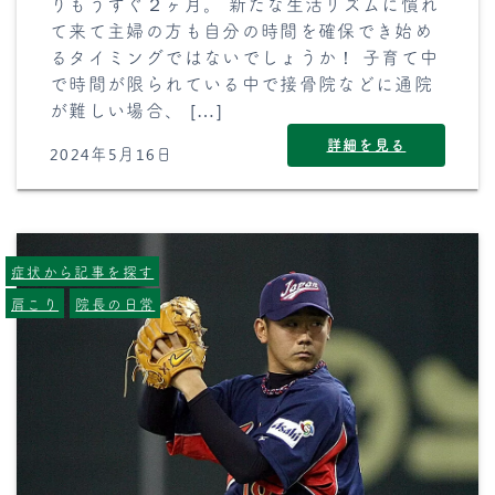
りもうすぐ２ヶ月。 新たな生活リズムに慣れ
て来て主婦の方も自分の時間を確保でき始め
るタイミングではないでしょうか！ 子育て中
で時間が限られている中で接骨院などに通院
が難しい場合、 […]
詳細を見る
2024年5月16日
症状から記事を探す
肩こり
院長の日常