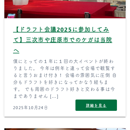
【ドラフト会議2025に参加してみ
て】三次市や庄原市でのケガは当院
へ
僕にとっての１年に１回の大イベントが終わ
りました。 今年は例年と違って会場で観覧す
ると言うおまけ付き！ 会場の雰囲気に圧倒 自
分もドラフトを好きになってかなり経ちま
す。 でも周囲のドラフト好きと交わる事は今
までありません […]
詳細を見る
2025年10月24日