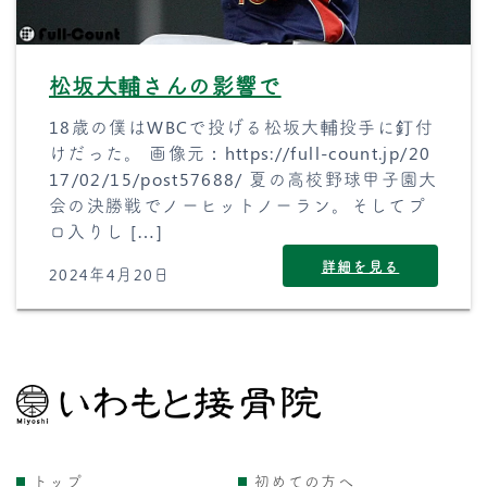
松坂大輔さんの影響で
18歳の僕はWBCで投げる松坂大輔投手に釘付
けだった。 画像元：https://full-count.jp/20
17/02/15/post57688/ 夏の高校野球甲子園大
会の決勝戦でノーヒットノーラン。そしてプ
ロ入りし […]
詳細を見る
2024年4月20日
トップ
初めての方へ