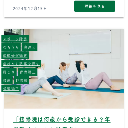
詳細を見る
2024年12月15日
スポーツ障害
むちうち
寝違え
産後骨盤矯正
症状から記事を探す
肩こり
背骨矯正
腰痛
野球肩
骨盤矯正
「接骨院は何歳から受診できる？年