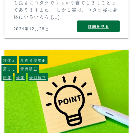
ち良さにコタツでうっかり寝てしまうことっ
てありますよね。 しかし実は、コタツ寝は身
体にいろいろな […]
詳細を見る
2024年12月28日
寝違え
産後骨盤矯正
肩こり
背骨矯正
腰痛
頭痛
骨盤矯正