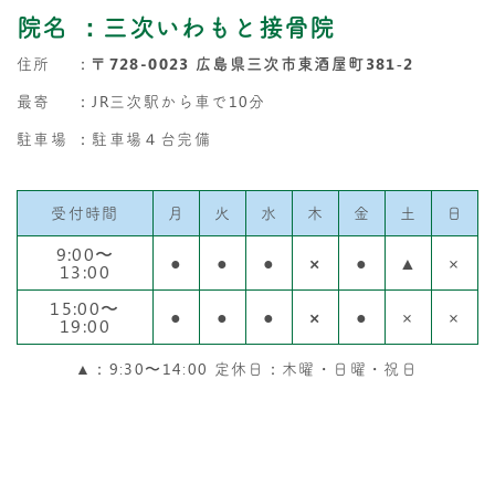
院名
：三次いわもと接骨院
住所
：
〒728-0023 広島県三次市東酒屋町381‐2
最寄
：JR三次駅から車で10分
駐車場
：駐車場４台完備
受付時間
月
火
水
木
金
土
日
9:00〜
●
●
●
×
●
▲
×
13:00
15:00〜
●
●
●
×
●
×
×
19:00
▲：9:30〜14:00 定休日：木曜・日曜・祝日