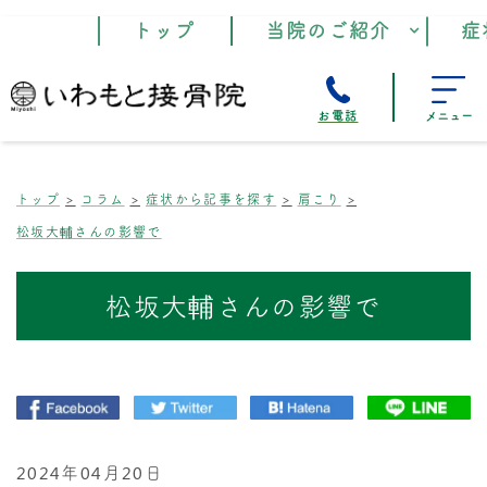
トップ
当院のご紹介
症
お電話
メニュー
トップ
コラム
症状から記事を探す
肩こり
松坂大輔さんの影響で
松坂大輔さんの影響で
2024年04月20日