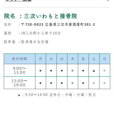
院名
：三次いわもと接骨院
住所
：
〒728-0023 広島県三次市東酒屋町381‐2
最寄
：JR三次駅から車で10分
駐車場
：駐車場４台完備
受付時間
月
火
水
木
金
土
日
9:00〜
●
●
●
×
●
▲
×
13:00
15:00〜
●
●
●
×
●
×
×
19:00
▲：9:30〜14:00 定休日：木曜・日曜・祝日