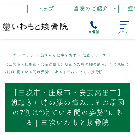
トップ
当院のご紹介
症
お電話
メニュー
トップ
コラム
施術から記事を探す
筋膜リリース
【三次市・庄原市・安芸高田市】朝起きた時の腰の痛み…その原因の
7割は“寝ている間の姿勢”にある｜三次いわもと接骨院
【三次市・庄原市・安芸高田市】
朝起きた時の腰の痛み…その原因
の7割は“寝ている間の姿勢”にあ
る｜三次いわもと接骨院