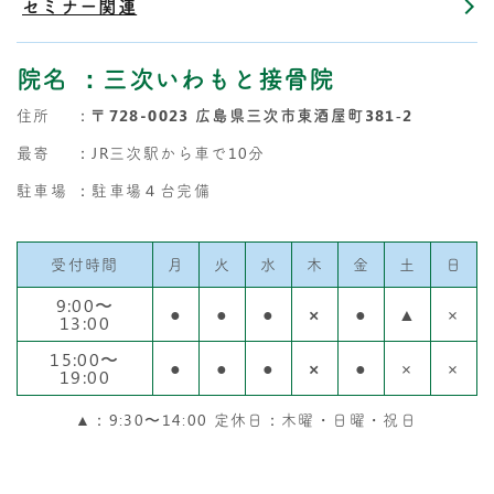
セミナー関連
院名
：三次いわもと接骨院
住所
：
〒728-0023 広島県三次市東酒屋町381‐2
最寄
：JR三次駅から車で10分
駐車場
：駐車場４台完備
受付時間
月
火
水
木
金
土
日
9:00〜
●
●
●
×
●
▲
×
13:00
15:00〜
●
●
●
×
●
×
×
19:00
▲：9:30〜14:00 定休日：木曜・日曜・祝日