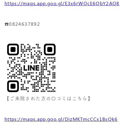
https://maps.app.goo.gl/E3x6rWQcE6QbY2AQ8
☎️0824637892
【ご来院された方の口コミはこちら】
https://maps.app.goo.gl/DizMKTmcCCx1BsQk6