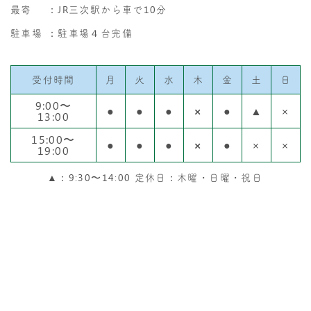
最寄
：JR三次駅から車で10分
駐車場
：駐車場４台完備
受付時間
月
火
水
木
金
土
日
9:00〜
●
●
●
×
●
▲
×
13:00
15:00〜
●
●
●
×
●
×
×
19:00
▲：9:30〜14:00 定休日：木曜・日曜・祝日