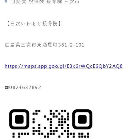
自賠責 脱保険 接骨院 三次市
【三次いわもと接骨院】
広島県三次市東酒屋町381-2-101
https://maps.app.goo.gl/E3x6rWQcE6QbY2AQ8
☎️0824637892