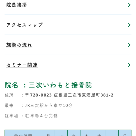
院長挨拶
アクセスマップ
施術の流れ
セミナー関連
院名
：三次いわもと接骨院
住所
：
〒728-0023 広島県三次市東酒屋町381‐2
最寄
：JR三次駅から車で10分
駐車場
：駐車場４台完備
受付時間
月
火
水
木
金
土
日