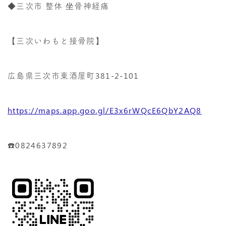
◆三次市 整体 坐骨神経痛
【三次いわもと接骨院】
広島県三次市東酒屋町381-2-101
https://maps.app.goo.gl/E3x6rWQcE6QbY2AQ8
☎️0824637892