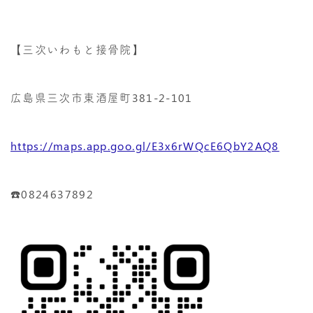
【三次いわもと接骨院】
広島県三次市東酒屋町381-2-101
https://maps.app.goo.gl/E3x6rWQcE6QbY2AQ8
☎️0824637892