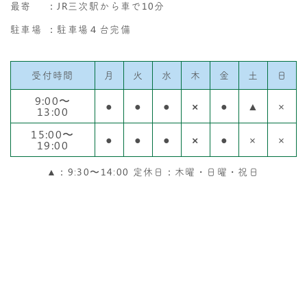
最寄
：JR三次駅から車で10分
駐車場
：駐車場４台完備
受付時間
月
火
水
木
金
土
日
9:00〜
●
●
●
×
●
▲
×
13:00
15:00〜
●
●
●
×
●
×
×
19:00
▲：9:30〜14:00 定休日：木曜・日曜・祝日