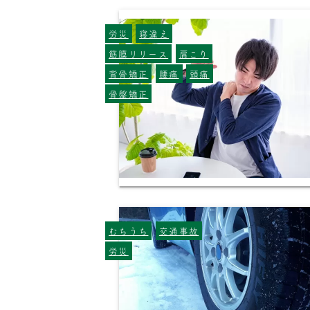
労災
寝違え
筋膜リリース
肩こり
背骨矯正
腰痛
頭痛
骨盤矯正
むちうち
交通事故
労災