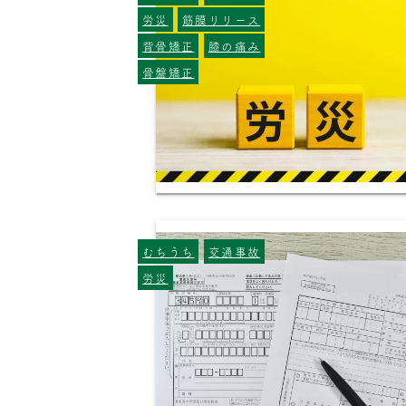
労災
筋膜リリース
背骨矯正
膝の痛み
骨盤矯正
むちうち
交通事故
労災