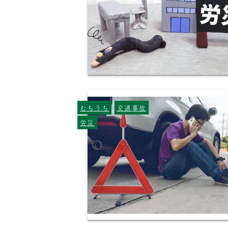
むちうち
交通事故
労災