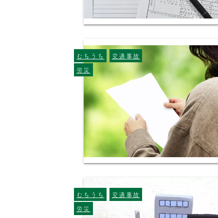
むちうち
交通事故
労災
むちうち
交通事故
労災