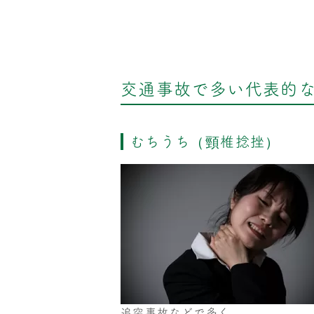
交通事故で多い代表的
むちうち（頸椎捻挫）
追突事故などで多く、