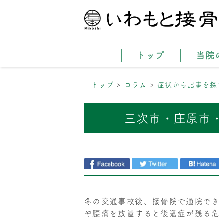
トップ
当院
トップ
コラム
症状から記事を探
三次市・庄原市
冬の交通事故後、接骨院で通院で
や腰痛を放置すると後遺症が残る