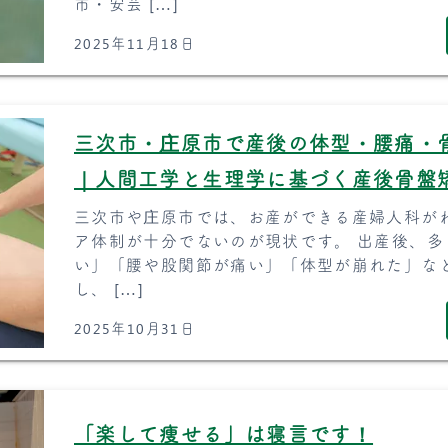
市・安芸 […]
2025年11月18日
三次市・庄原市で産後の体型・腰痛・
｜人間工学と生理学に基づく産後骨盤
三次市や庄原市では、お産ができる産婦人科が
ア体制が十分でないのが現状です。 出産後、
い」「腰や股関節が痛い」「体型が崩れた」な
し、 […]
2025年10月31日
「楽して痩せる」は寝言です！