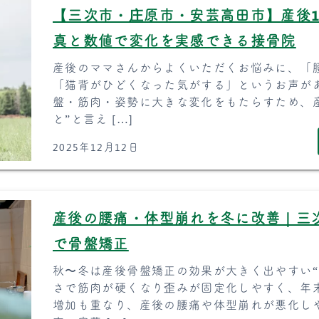
【三次市・庄原市・安芸高田市】産後
真と数値で変化を実感できる接骨院
産後のママさんからよくいただくお悩みに、「
「猫背がひどくなった気がする」というお声が
盤・筋肉・姿勢に大きな変化をもたらすため、
と”と言え […]
2025年12月12日
産後の腰痛・体型崩れを冬に改善｜三
で骨盤矯正
秋〜冬は産後骨盤矯正の効果が大きく出やすい“
さで筋肉が硬くなり歪みが固定化しやすく、年
増加も重なり、産後の腰痛や体型崩れが悪化し