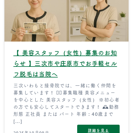
【 美容スタッフ（女性）募集のお知
らせ 】三次市や庄原市でお手軽セル
フ脱毛は当院へ
三次いわもと接骨院では、一緒に働く仲間を
募集しています！ 💆‍♀️募集職種 美容メニュー
を中心とした 美容スタッフ（女性） ※初心者
の方でも安心してスタートできます！ 🕰勤務
形態 正社員 または パート 年齢：40歳まで
[…]
詳細を見る
2025年10月09日