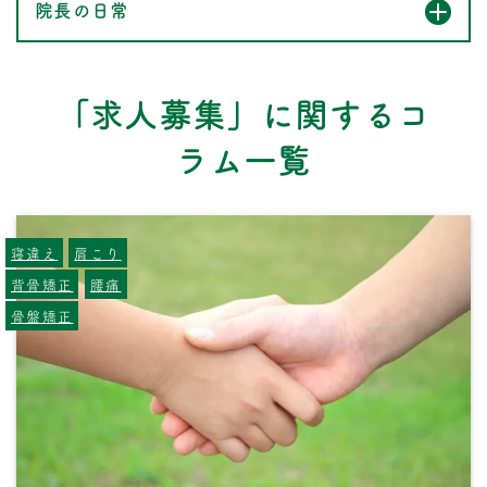
院長の日常
「求人募集」に関するコ
ラム一覧
寝違え
肩こり
背骨矯正
腰痛
骨盤矯正