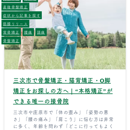
産後骨盤矯正
症状から記事を探す
筋膜リリース
背骨矯正
腰痛
頭痛
骨盤矯正
三次市で骨盤矯正・猫背矯正・O脚
矯正をお探しの方へ｜“本格矯正”が
できる唯一の接骨院
三次市や庄原市で「体の歪み」「姿勢の悪
さ」「腰の痛み」「肩こり」に悩む方は非常
に多く、年齢を問わず「どこに行ってもよく