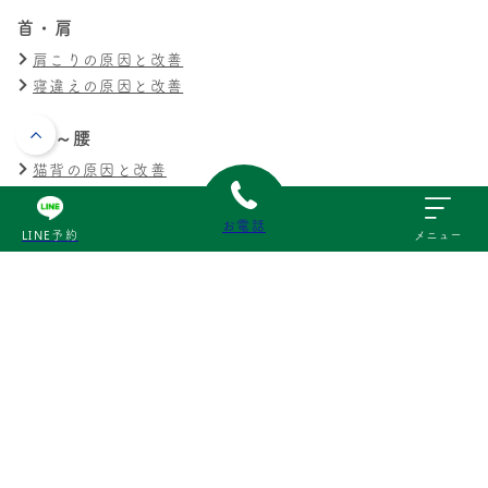
首・肩
肩こりの原因と改善
寝違えの原因と改善
背中～腰
猫背の原因と改善
腰痛の原因と改善
ぎっくり腰の原因と改善
お電話
LINE予約
メニュー
膝・足
膝の痛みの原因と改善
交通事故
交通事故による痛みの原因と改善
その他
スポーツ障害の原因と改善