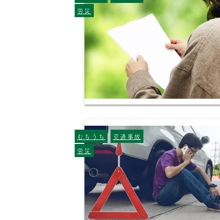
労災
むちうち
交通事故
労災