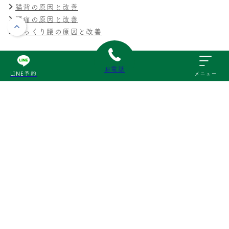
猫背の原因と改善
腰痛の原因と改善
ぎっくり腰の原因と改善
膝・足
お電話
膝の痛みの原因と改善
LINE予約
メニュー
交通事故
交通事故による痛みの原因と改善
その他
スポーツ障害の原因と改善
産後の不調の原因と改善
© 三次いわもと接骨院