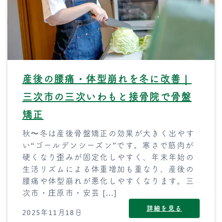
産後の腰痛・体型崩れを冬に改善｜
三次市の三次いわもと接骨院で骨盤
矯正
秋〜冬は産後骨盤矯正の効果が大きく出やす
い“ゴールデンシーズン”です。寒さで筋肉が
硬くなり歪みが固定化しやすく、年末年始の
生活リズムによる体重増加も重なり、産後の
腰痛や体型崩れが悪化しやすくなります。三
次市・庄原市・安芸 […]
詳細を見る
2025年11月18日