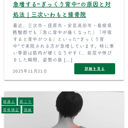
急増する“ぎっくり背中”の原因と対
処法｜三次いわもと接骨院
最近、三次市・庄原市・安芸高田市・島根県
邑智郡でも「急に背中が痛くなった」「呼吸
すると背中がつる」といった“ぎっくり背
中”で来院される方が急増しています。特に寒
い季節は筋肉が硬くなりやすく、前屈や伸び
をした瞬間、姿勢の崩 […]
詳細を見る
2025年11月21日
寝違え
肩こり
背骨矯正
頭痛