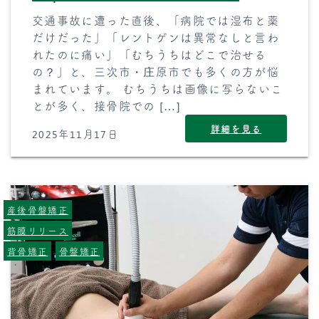
交通事故に遭った直後、「病院では湿布と薬
だけだった」「レントゲンは異常なしと言わ
れたのに痛い」「むちうちはどこで治せる
の？」と、三次市・庄原市でも多くの方が悩
まれています。 むちうちは画像に写らないこ
とが多く、接骨院での […]
詳細を見る
2025年11月17日
産後骨盤矯正
筋膜リリース
背骨矯正
骨盤矯正