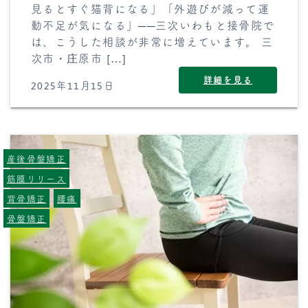
見るとすぐ猫背になる」「外遊びが減って運
動不足が気になる」──三次いわもと接骨院で
は、こうした相談が非常に増えています。 三
次市・庄原市 […]
詳細を見る
2025年11月15日
産後骨盤矯正
筋膜リリース
背骨矯正
腰痛
骨盤矯正