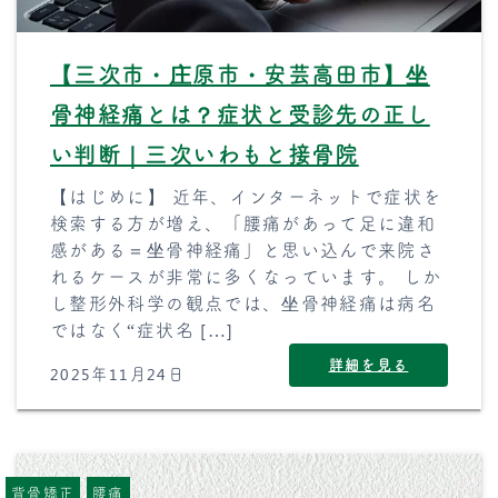
【三次市・庄原市・安芸高田市】坐
骨神経痛とは？症状と受診先の正し
い判断｜三次いわもと接骨院
【はじめに】 近年、インターネットで症状を
検索する方が増え、「腰痛があって足に違和
感がある＝坐骨神経痛」と思い込んで来院さ
れるケースが非常に多くなっています。 しか
し整形外科学の観点では、坐骨神経痛は病名
ではなく“症状名 […]
詳細を見る
2025年11月24日
背骨矯正
腰痛