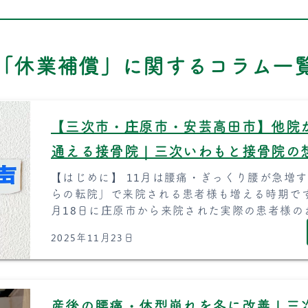
「休業補償」に関するコラム一
【三次市・庄原市・安芸高田市】他院
通える接骨院｜三次いわもと接骨院の
【はじめに】 11月は腰痛・ぎっくり腰が急増
らの転院」で来院される患者様も増える時期です
月18日に庄原市から来院された実際の患者様のお
2025年11月23日
産後の腰痛・体型崩れを冬に改善｜三