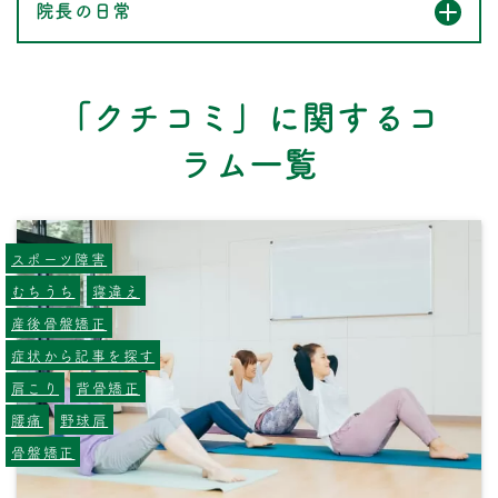
院長の日常
「クチコミ」に関するコ
ラム一覧
スポーツ障害
むちうち
寝違え
産後骨盤矯正
症状から記事を探す
肩こり
背骨矯正
腰痛
野球肩
骨盤矯正