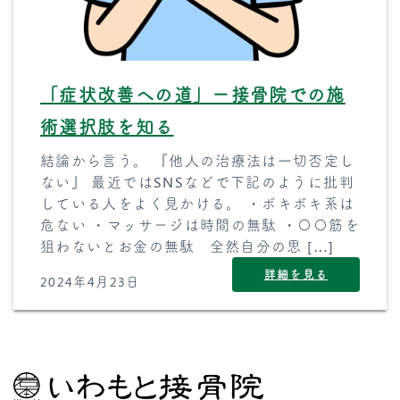
「症状改善への道」ー接骨院での施
術選択肢を知る
結論から言う。 『他人の治療法は一切否定し
ない』 最近ではSNSなどで下記のように批判
している人をよく見かける。 ・ボキボキ系は
危ない ・マッサージは時間の無駄 ・〇〇筋を
狙わないとお金の無駄 全然自分の思 […]
詳細を見る
2024年4月23日