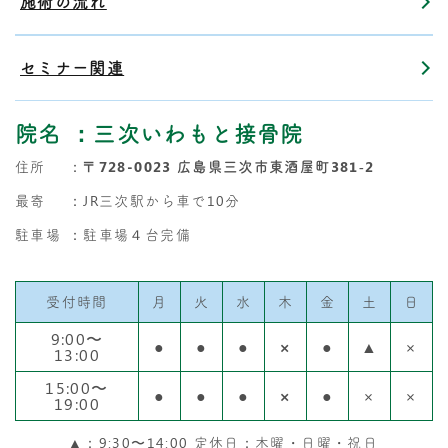
施術の流れ
セミナー関連
院名
：三次いわもと接骨院
住所
：
〒728-0023 広島県三次市東酒屋町381‐2
最寄
：JR三次駅から車で10分
駐車場
：駐車場４台完備
受付時間
月
火
水
木
金
土
日
9:00〜
●
●
●
×
●
▲
×
13:00
15:00〜
●
●
●
×
●
×
×
19:00
▲：9:30〜14:00 定休日：木曜・日曜・祝日