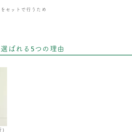
】をセットで行うため
。
が選ばれる5つの理由
析）