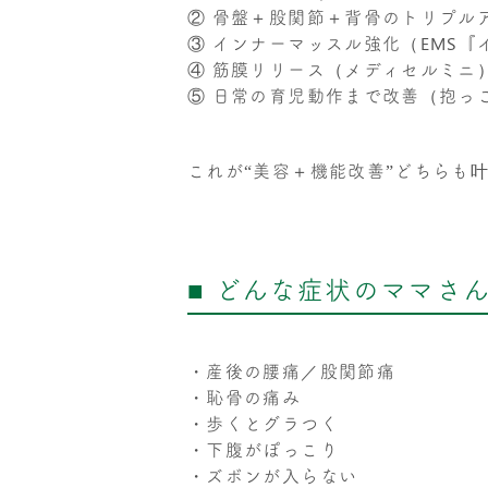
② 骨盤＋股関節＋背骨のトリプル
③ インナーマッスル強化（EMS
④ 筋膜リリース（メディセルミニ
⑤ 日常の育児動作まで改善（抱っ
これが“美容＋機能改善”どちらも
■ どんな症状のママさ
・産後の腰痛／股関節痛
・恥骨の痛み
・歩くとグラつく
・下腹がぽっこり
・ズボンが入らない