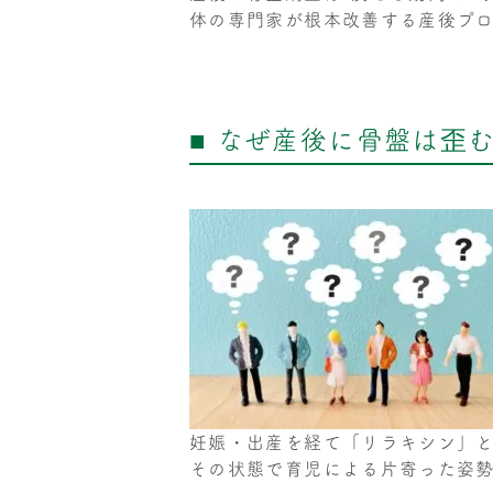
体の専門家が根本改善する産後プ
■ なぜ産後に骨盤は歪
妊娠・出産を経て「リラキシン」
その状態で育児による片寄った姿