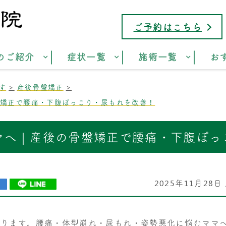
ご予約はこちら
のご紹介
症状一覧
施術一覧
お
す
産後骨盤矯正
盤矯正で腰痛・下腹ぽっこり・尿もれを改善！
マへ｜産後の骨盤矯正で腰痛・下腹ぽっ
2025年11月28日
あります。腰痛・体型崩れ・尿もれ・姿勢悪化に悩むママ