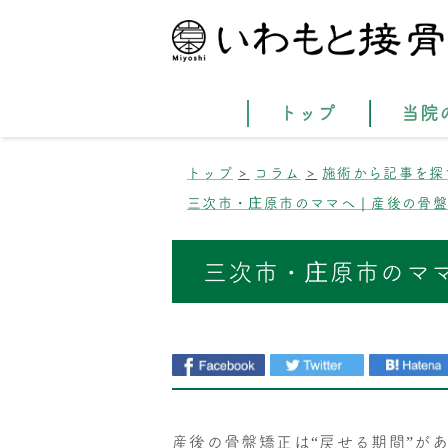
トップ
当院
トップ
コラム
施術から記事を探
三次市・庄原市のママへ｜産後の骨
三次市・庄原市のマ
産後の骨盤矯正は“戻せる期間”が