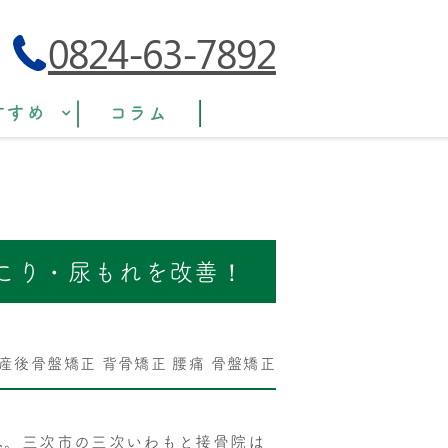
0824-63-7892
すすめ
コラム
こり・尿もれを改善！
産後骨盤矯正
背骨矯正
腰痛
骨盤矯正
へ。三次市の三次いわもと接骨院は