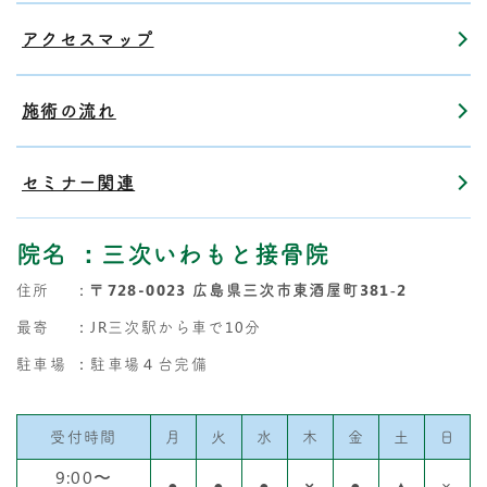
アクセスマップ
施術の流れ
セミナー関連
院名
：三次いわもと接骨院
住所
：
〒728-0023 広島県三次市東酒屋町381‐2
最寄
：JR三次駅から車で10分
駐車場
：駐車場４台完備
受付時間
月
火
水
木
金
土
日
9:00〜
●
●
●
×
●
▲
×