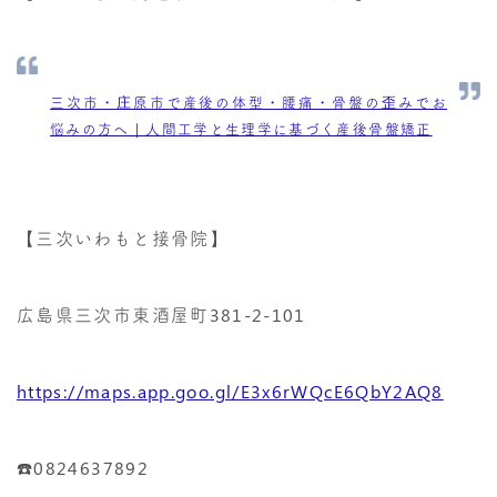
三次市・庄原市で産後の体型・腰痛・骨盤の歪みでお
悩みの方へ｜人間工学と生理学に基づく産後骨盤矯正
【三次いわもと接骨院】
広島県三次市東酒屋町381-2-101
https://maps.app.goo.gl/E3x6rWQcE6QbY2AQ8
☎️0824637892