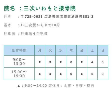
院名
：三次いわもと接骨院
住所
：
〒728-0023 広島県三次市東酒屋町381‐2
最寄
：JR三次駅から車で10分
駐車場
：駐車場４台完備
受付時間
月
火
水
木
金
土
日
9:00〜
●
●
●
×
●
▲
×
13:00
15:00〜
●
●
●
×
●
×
×
19:00
▲：9:30〜14:00 定休日：木曜・日曜・祝日