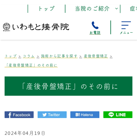
トップ
当院のご紹介
症
お電話
メニュー
トップ
コラム
施術から記事を探す
産後骨盤矯正
「産後骨盤矯正」のその前に
「産後骨盤矯正」のその前に
2024年04月19日