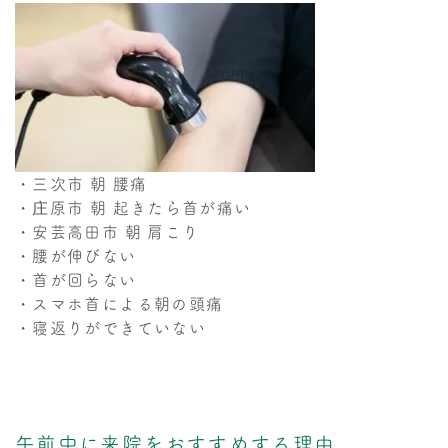
・三次市 朝 腰痛
・庄原市 朝 起きたら首が痛い
・安芸高田市 朝 肩こり
・腰が伸びない
・首が回らない
・スマホ首による朝の頭痛
・寝返りができていない
午前中に来院をおすすめする理由