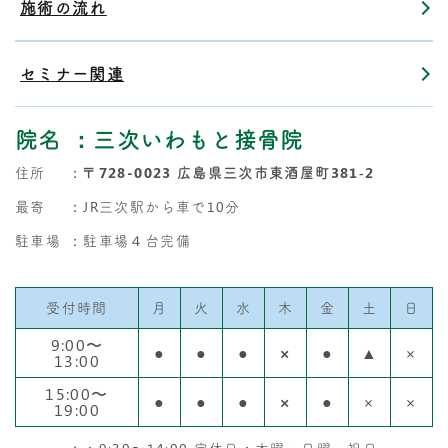
施術の流れ
セミナー関連
院名
：三次いわもと接骨院
住所
：
〒728-0023 広島県三次市東酒屋町381‐2
最寄
：JR三次駅から車で10分
駐車場
：駐車場４台完備
受付時間
月
火
水
木
金
土
日
9:00〜
●
●
●
×
●
▲
×
13:00
15:00〜
●
●
●
×
●
×
×
19:00