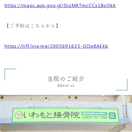
https://maps.app.goo.gl/DizMKTmcCCx1BsQk6
【ご予約はこちらから】
https://liff.line.me/2005691635-GOq8AEkb
当院のご紹介
About us