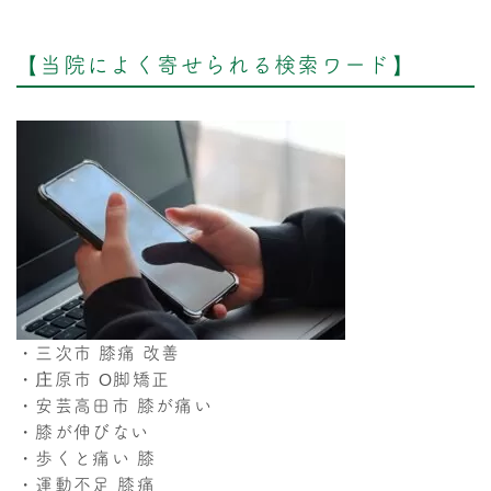
【当院によく寄せられる検索ワード】
・三次市 膝痛 改善
・庄原市 O脚矯正
・安芸高田市 膝が痛い
・膝が伸びない
・歩くと痛い 膝
・運動不足 膝痛