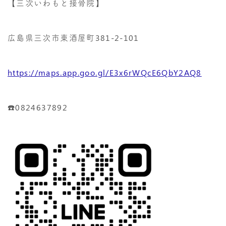
【三次いわもと接骨院】
広島県三次市東酒屋町381-2-101
https://maps.app.goo.gl/E3x6rWQcE6QbY2AQ8
☎️0824637892