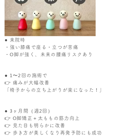
● 来院時
・強い膝痛で座る・立つが苦痛
・O脚が強く、未来の腰痛リスクあり
● 1〜2回の施術で
👉 痛みが大幅改善
「椅子からの立ち上がりが楽になった！」
● 3ヶ月間（週2回）
👉 O脚矯正＋太ももの筋力向上
👉 見た目も明らかに改善
👉 歩き方が美しくなり再発予防にも成功