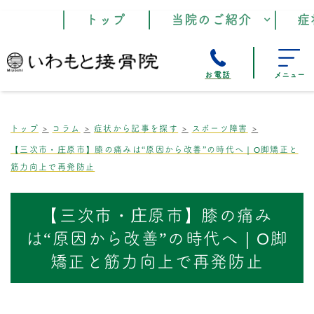
トップ
当院のご紹介
症
お電話
メニュー
トップ
コラム
症状から記事を探す
スポーツ障害
【三次市・庄原市】膝の痛みは“原因から改善”の時代へ｜O脚矯正と
筋力向上で再発防止
【三次市・庄原市】膝の痛み
は“原因から改善”の時代へ｜O脚
矯正と筋力向上で再発防止