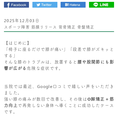
2025年12月03日
スポーツ障害
筋膜リリース
背骨矯正
骨盤矯正
【はじめに】
「椅子に座るだけで膝が痛い」「段差で膝がズキッと
する」
そんな膝のトラブルは、放置すると
腰や股関節にも影
響が広がる
危険な症状です。
当院では最近、Google口コミで嬉しい声をいただき
ました。
強い膝の痛みが数回で改善し、その後は
O脚矯正＋筋
力向上
で再発しない身体へ導くことに成功したケース
です。