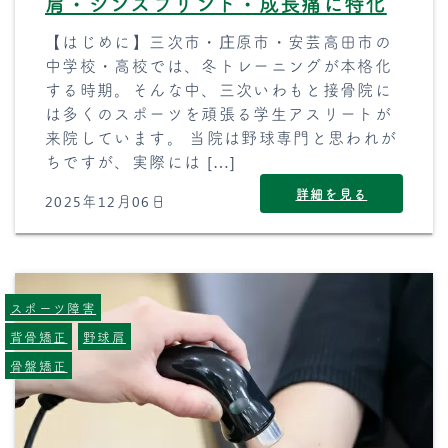
肩・シンスプリント・成長痛に特化
【はじめに】三次市・庄原市・安芸高田市の
中学校・高校では、冬トレーニングが本格化
する時期。そんな中、三次いわもと接骨院に
は多くのスポーツを頑張る学生アスリートが
来院しています。 当院は野球専門と思われが
ちですが、実際には […]
詳細を見る
2025年12月06日
スポーツ障害
背骨矯正
野球肩
骨盤矯正