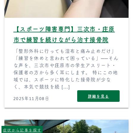
【スポーツ障害専門】三次市・庄原
市で練習を続けながら治す接骨院
「整形外科に行っても湿布と痛み止めだけ」
「練習を休めと言われて困っている」──そん
な声を、三次市や庄原市の学生アスリート・
保護者の方から多く耳にします。 特にこの地
域では、スポーツに特化した接骨院が少な
く、本気で競技を続 […]
詳細を見る
2025年11月08日
症状から記事を探す