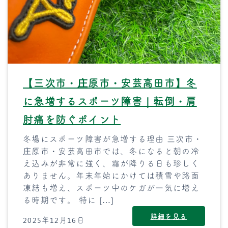
【三次市・庄原市・安芸高田市】冬
に急増するスポーツ障害｜転倒・肩
肘痛を防ぐポイント
冬場にスポーツ障害が急増する理由 三次市・
庄原市・安芸高田市では、冬になると朝の冷
え込みが非常に強く、霜が降りる日も珍しく
ありません。年末年始にかけては積雪や路面
凍結も増え、スポーツ中のケガが一気に増え
る時期です。 特に […]
詳細を見る
2025年12月16日