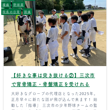
腰痛
野球肩
院長の日常
頭痛
【好きな事は突き抜ける②】三次市
で背骨矯正・骨盤矯正を受けれる
大好きなグローブの代理店となった2025年。
正月早々に新たな話が飛び込んで来ます！ 始
動した「指導」 三次市の少年野球チームの監