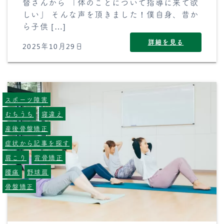
督さんから 「体のことについて指導に来て欲
しい」 そんな声を頂きました！僕自身、昔か
ら子供 […]
詳細を見る
2025年10月29日
スポーツ障害
むちうち
寝違え
産後骨盤矯正
症状から記事を探す
肩こり
背骨矯正
腰痛
野球肩
骨盤矯正