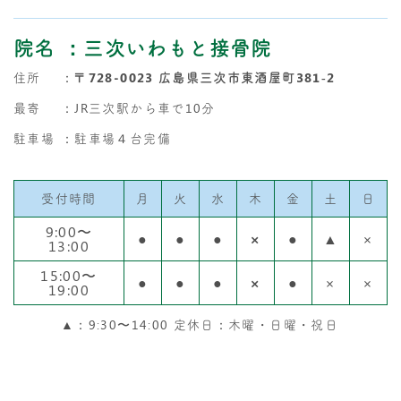
院名
：三次いわもと接骨院
住所
：
〒728-0023 広島県三次市東酒屋町381‐2
最寄
：JR三次駅から車で10分
駐車場
：駐車場４台完備
受付時間
月
火
水
木
金
土
日
9:00〜
●
●
●
×
●
▲
×
13:00
15:00〜
●
●
●
×
●
×
×
19:00
▲：9:30〜14:00 定休日：木曜・日曜・祝日