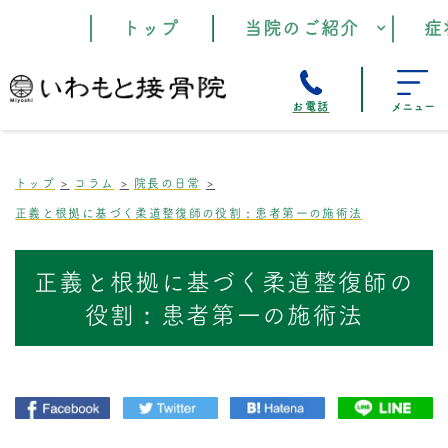
トップ
当院のご紹介
症
お電話
メニュー
トップ
コラム
院長の日常
正義と根拠に基づく柔道整復師の役割：患者第一の施術法
正義と根拠に基づく柔道整復師の
役割：患者第一の施術法