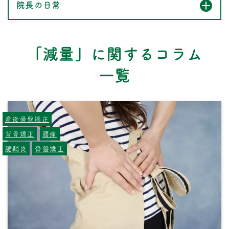
院長の日常
「減量」に関するコラム
一覧
産後骨盤矯正
背骨矯正
腰痛
腱鞘炎
骨盤矯正