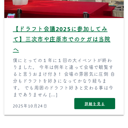
【ドラフト会議2025に参加してみ
て】三次市や庄原市でのケガは当院
へ
僕にとっての１年に１回の大イベントが終わ
りました。 今年は例年と違って会場で観覧す
ると言うおまけ付き！ 会場の雰囲気に圧倒 自
分もドラフトを好きになってかなり経ちま
す。 でも周囲のドラフト好きと交わる事は今
までありません […]
詳細を見る
2025年10月24日