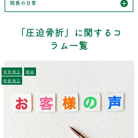
院長の日常
「圧迫骨折」に関するコ
ラム一覧
背骨矯正
腰痛
骨盤矯正